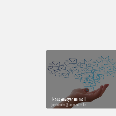
Nous envoyer un mail
jardicentre@locacentre.be