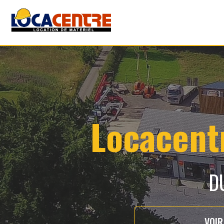
Locacentr
D
VOIR