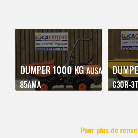
DUMPER 1000 KG
DUMPE
AUSA
85AMA
C30R-3
Pour plus de rens