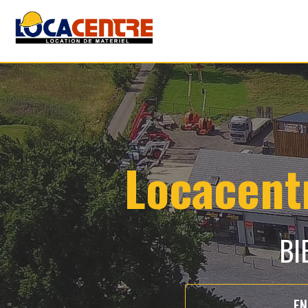
Locacentr
BI
EN