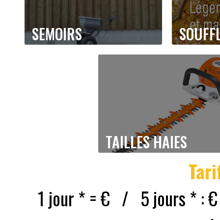
SEMOIRS
SOUFF
TAILLES HAIES
Tari
1 jour * = € / 5 jours * 