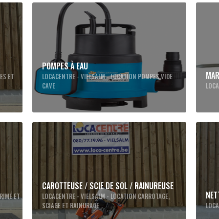
POMPES À EAU
MAR
ES ET
LOCACENTRE - VIELSALM - LOCATION POMPES VIDE
CAVE
LOCA
CAROTTEUSE / SCIE DE SOL / RAINUREUSE
NET
RIMÉ ET
LOCACENTRE - VIELSALM - LOCATION CARROTAGE,
SCIAGE ET RAINURAGE
LOCA