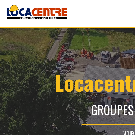
Locacentr
GROUPES
VOIR