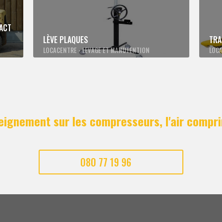
ACT
LÈVE PLAQUES
TRA
LOCACENTRE - LEVAGE ET MANUTENTION
LOCA
eignement sur les compresseurs, l'air compri
080 77 19 96