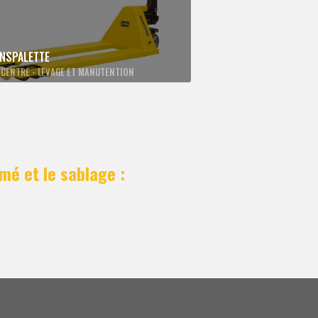
NSPALETTE
CENTRE - LEVAGE ET MANUTENTION
mé et le sablage :