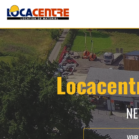
Locacentr
NE
VOIR