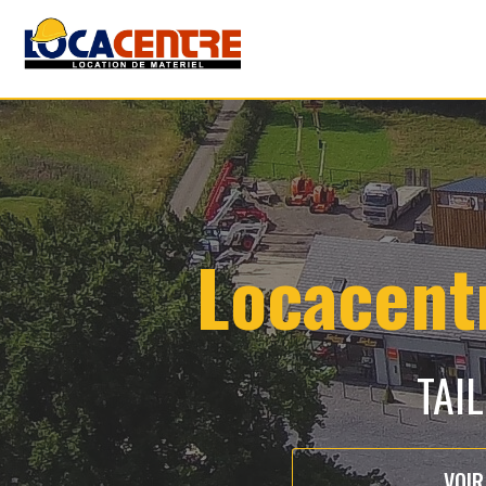
Locacentr
TAI
VOIR