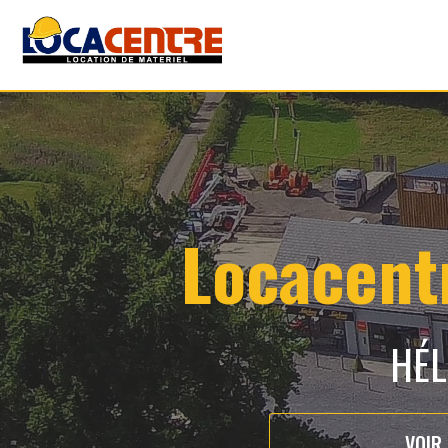
Locacentr
HÉL
VOIR