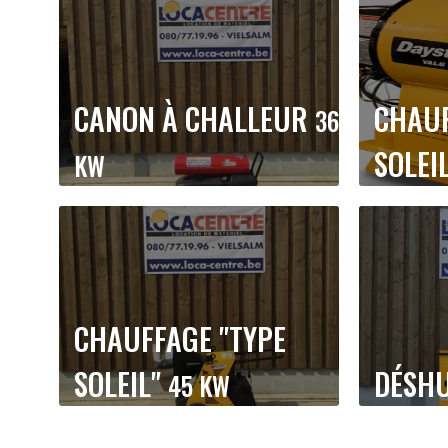
CANON À CHALLEUR
CHAUF
36
SOLEI
KW
CHAUFFAGE "TYPE
SOLEIL"
DÉSHU
45 KW