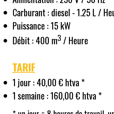
Carburant : diesel - 1.25 L / He
Puissance : 15 kW
3
Débit : 400 m
/ Heure
TARIF
1 jour : 40,00 € htva *
1 semaine : 160,00 € htva *
* un jour = 8 heures de travail, u