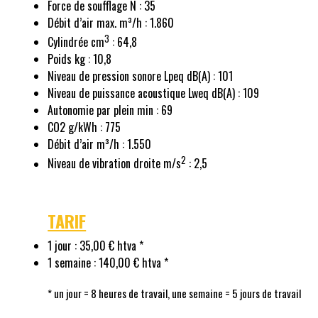
Force de soufflage N : 35
Débit d’air max. m³/h : 1.860
3
Cylindrée cm
: 64,8
Poids kg : 10,8
Niveau de pression sonore Lpeq dB(A) : 101
Niveau de puissance acoustique Lweq dB(A) : 109
Autonomie par plein min : 69
CO2 g/kWh : 775
Débit d’air m³/h : 1.550
2
Niveau de vibration droite m/s
: 2,5
TARIF
1 jour : 35,00 € htva *
1 semaine : 140,00 € htva *
* un jour = 8 heures de travail, une semaine = 5 jours de travail