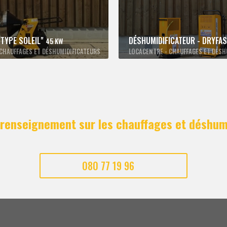
"TYPE SOLEIL"
DÉSHUMIDIFICATEUR - DRYFA
45 KW
CHAUFFAGES ET DÉSHUMIDIFICATEURS
LOCACENTRE - CHAUFFAGES ET DÉSH
 renseignement sur les chauffages et déshumi
080 77 19 96