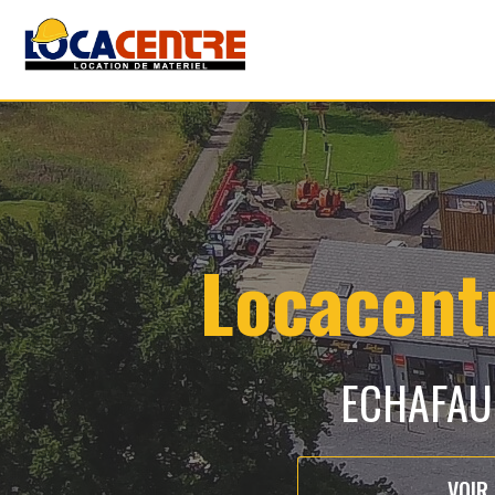
Locacentr
ECHAFAUD
VOIR